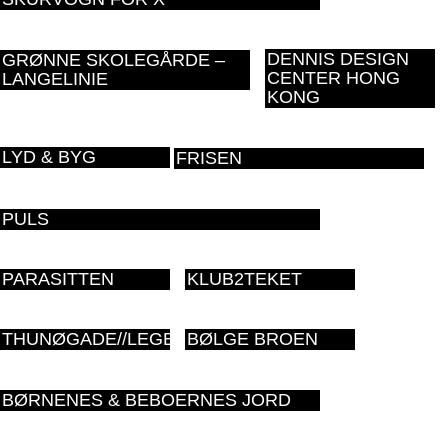
DENNIS DESIGN
GRØNNE SKOLEGÅRDE –
CENTER HONG
LANGELINIE
KONG
LYD & BYG
FRISEN
PULS
PARASITTEN
KLUB2TEKET
THUNØGADE//LEGEPLADS
BØLGE BROEN
BØRNENES & BEBOERNES JORD