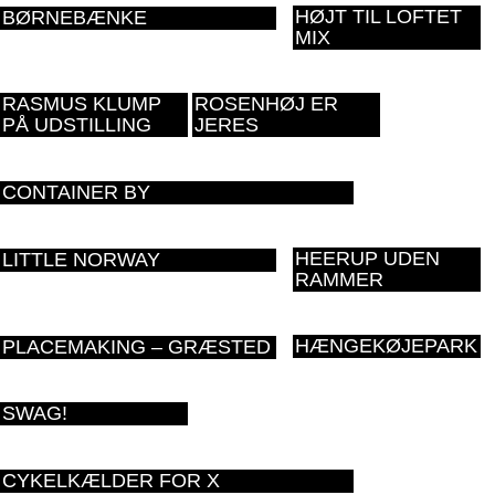
HØJT TIL LOFTET
BØRNEBÆNKE
MIX
RASMUS KLUMP
ROSENHØJ ER
PÅ UDSTILLING
JERES
CONTAINER BY
HEERUP UDEN
LITTLE NORWAY
RAMMER
HÆNGEKØJEPARK
PLACEMAKING – GRÆSTED
SWAG!
CYKELKÆLDER FOR X