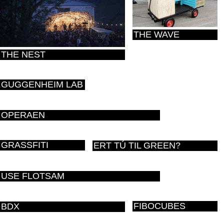
THE WAVE
THE NEST
GUGGENHEIM LAB
OPERAEN
GRASSFITI
ERT TÚ TIL GREEN?
USE FLOTSAM
FIBOCUBES
BDX