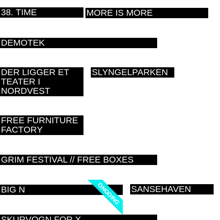
38. TIME
MORE IS MORE
DEMOTEK
DER LIGGER ET
SLYNGELPARKEN
TEATER I
NORDVEST
FREE FURNITURE
FACTORY
GRIM FESTIVAL // FREE BOXES
ONGOING
ONGOING
SANSEHAVEN
BIG N
SKURVOGN FOR X