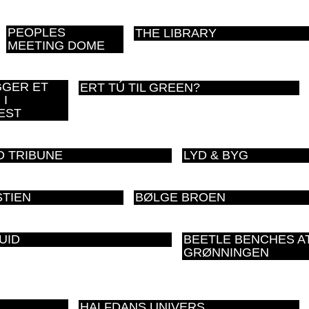
PEOPLES
THE LIBRARY
MEETING DOME
GGER ET
ERT TÚ TIL GREEN?
 I
EST
 TRIBUNE
LYD & BYG
TIEN
BØLGE BROEN
UID
BEETLE BENCHES A
GRØNNINGEN
HALFDANS UNIVERS