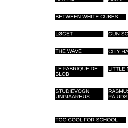
BETWEEN WHITE CUBES
LØGET
GUN S
THE WAVE
CITY H
LE FABRIQUE DE
LITTLE
BLOB
STUDIEVOGN
RASMU
UNGIAARHUS
PÅ UDS
TOO COOL FOR SCHOOL