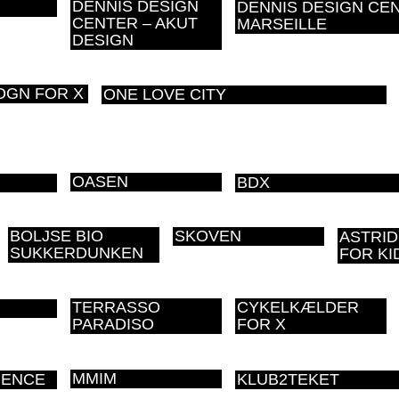
DENNIS DESIGN
DENNIS DESIGN CE
CENTER – AKUT
MARSEILLE
DESIGN
OGN FOR X
ONE LOVE CITY
OASEN
BDX
BOLJSE BIO
SKOVEN
ASTRID
SUKKERDUNKEN
FOR KI
TERRASSO
CYKELKÆLDER
PARADISO
FOR X
MMIM
IENCE
KLUB2TEKET