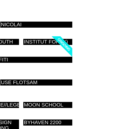
NICOLAI
ONGOING
ONGOING
OUTH
INSTITUT FOR (X)
ITI
USE FLOTSAM
E//LEGEPLADS
MOON SCHOOL
SIGN
BYHAVEN 2200
ONG