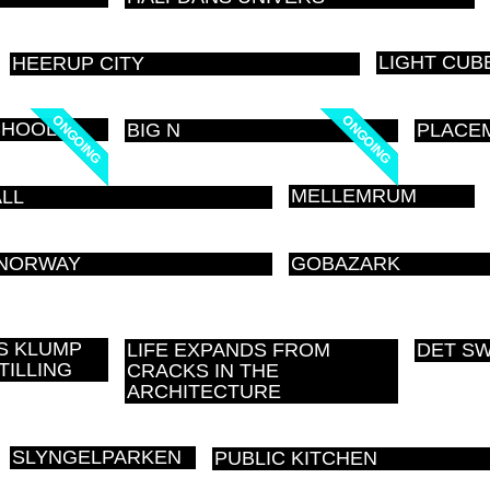
LIGHT CUB
HEERUP CITY
ONGOING
ONGOING
ONGOING
ONGOING
CHOOL
BIG N
PLACEM
MELLEMRUM
ALL
 NORWAY
GOBAZARK
S KLUMP
LIFE EXPANDS FROM
DET S
TILLING
CRACKS IN THE
ARCHITECTURE
SLYNGELPARKEN
PUBLIC KITCHEN