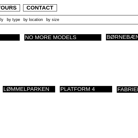
TOURS
CONTACT
ly
by type
by location
by size
BØRNEBÆ
NO MORE MODELS
LØMMELPARKEN
PLATFORM 4
FABRIE