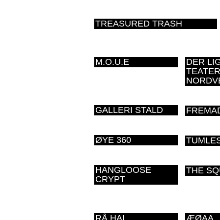
TREASURED TRASH
M.O.U.E
DER LI
TEATER
NORDV
GALLERI STALD
FREMAD
ØYE 360
TUMLES
HANGLOOSE
THE SQ
CRYPT
RÅ HAL
ÆØAA