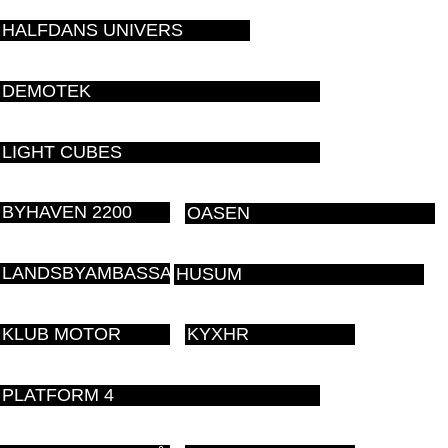
HALFDANS UNIVERS
DEMOTEK
LIGHT CUBES
BYHAVEN 2200
OASEN
LANDSBYAMBASSADØR
HUSUM
KLUB MOTOR
KYXHR
PLATFORM 4