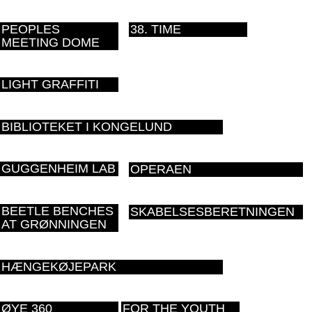
PEOPLES
38. TIME
MEETING DOME
LIGHT GRAFFITI
BIBLIOTEKET I KONGELUND
GUGGENHEIM LAB
OPERAEN
BEETLE BENCHES
SKABELSESBERETNINGEN
AT GRØNNINGEN
HÆNGEKØJEPARK
ØYE 360
FOR THE YOUTH