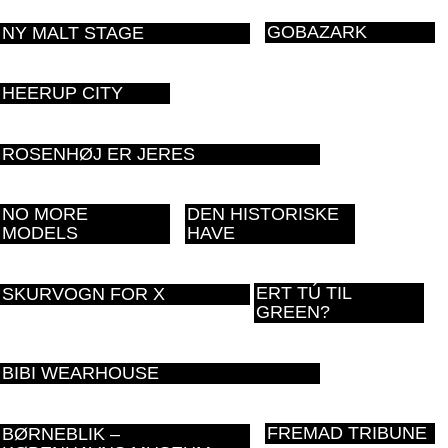
GOBAZARK
NY MALT STAGE
HEERUP CITY
ROSENHØJ ER JERES
NO MORE
DEN HISTORISKE
MODELS
HAVE
ERT TÚ TIL
SKURVOGN FOR X
GREEN?
BIBI WEARHOUSE
FREMAD TRIBUNE
BØRNEBLIK –