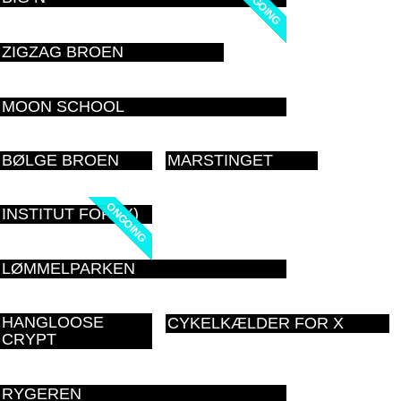
ONGOING
ONGOING
ZIGZAG BROEN
MOON SCHOOL
BØLGE BROEN
MARSTINGET
ONGOING
ONGOING
INSTITUT FOR (X)
LØMMELPARKEN
HANGLOOSE
CYKELKÆLDER FOR X
CRYPT
RYGEREN