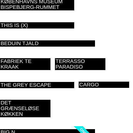
KØBENHAVNS MUSEUM
BISPEBJERG-RUMMET
THIS IS (X)
BEDUIN TJALD
FABRIEK TE
TERRASSO
KRAAK
PARADISO
CARGO
THE GREY ESCAPE
DET
GRÆNSELØSE
KØKKEN
BIG N