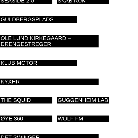
SEASIDE 2.0
SKAB RUM
GULDBERGSPLADS
OLE LUND KIRKEGAARD –
DRENGESTREGER
KLUB MOTOR
KYXHR
THE SQUID
GUGGENHEIM LAB
ØYE 360
WOLF FM
DET SWINGER