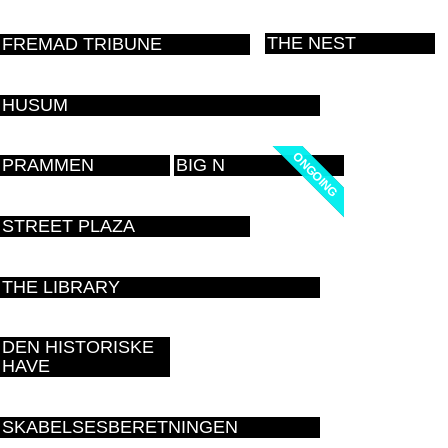
THE NEST
FREMAD TRIBUNE
HUSUM
ONGOING
ONGOING
PRAMMEN
BIG N
STREET PLAZA
THE LIBRARY
DEN HISTORISKE
HAVE
SKABELSESBERETNINGEN