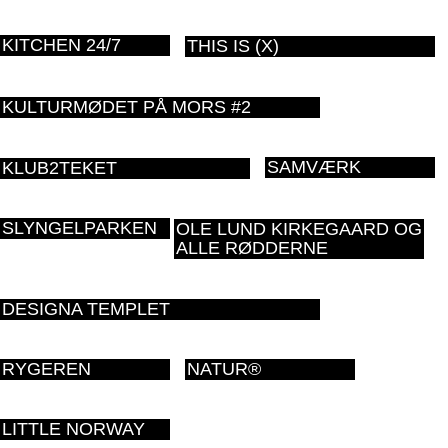
KITCHEN 24/7
THIS IS (X)
KULTURMØDET PÅ MORS #2
SAMVÆRK
KLUB2TEKET
SLYNGELPARKEN
OLE LUND KIRKEGAARD OG
ALLE RØDDERNE
DESIGNA TEMPLET
RYGEREN
NATUR®
LITTLE NORWAY