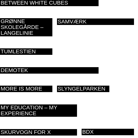
BETWEEN WHITE CUBES
GRØNNE
SAMVÆRK
SKOLEGÅRDE –
LANGELINIE
TUMLESTIEN
DEMOTEK
MORE IS MORE
SLYNGELPARKEN
MY EDUCATION – MY
EXPERIENCE
BDX
SKURVOGN FOR X