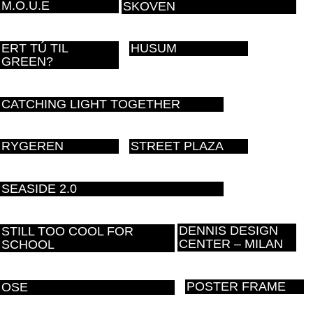
M.O.U.E
SKOVEN
ERT TÚ TIL
HUSUM
GREEN?
CATCHING LIGHT TOGETHER
RYGEREN
STREET PLAZA
SEASIDE 2.0
DENNIS DESIGN
STILL TOO COOL FOR
CENTER – MILAN
SCHOOL
POSTER FRAME
OSE