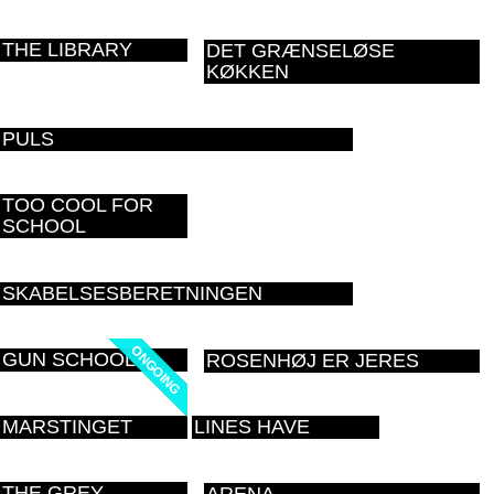
THE LIBRARY
DET GRÆNSELØSE
KØKKEN
PULS
TOO COOL FOR
SCHOOL
SKABELSESBERETNINGEN
ONGOING
ONGOING
GUN SCHOOL
ROSENHØJ ER JERES
MARSTINGET
LINES HAVE
THE GREY