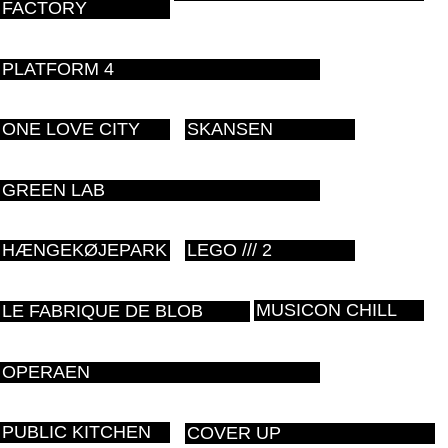
FACTORY
PLATFORM 4
ONE LOVE CITY
SKANSEN
GREEN LAB
HÆNGEKØJEPARK
LEGO /// 2
MUSICON CHILL
LE FABRIQUE DE BLOB
OPERAEN
PUBLIC KITCHEN
COVER UP