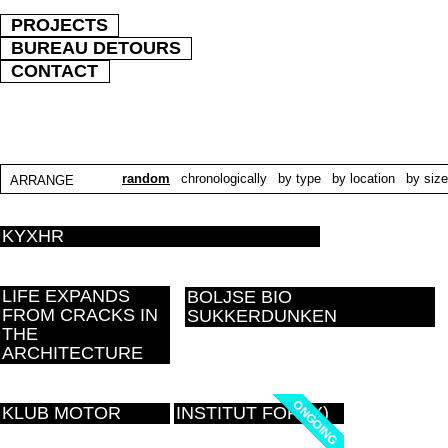
PROJECTS
BUREAU DETOURS
CONTACT
random
chronologically
by type
by location
by size
ARRANGE
KYXHR
LIFE EXPANDS
BOLJSE BIO
FROM CRACKS IN
SUKKERDUNKEN
THE
ARCHITECTURE
ONGOING
ONGOING
KLUB MOTOR
INSTITUT FOR (X)