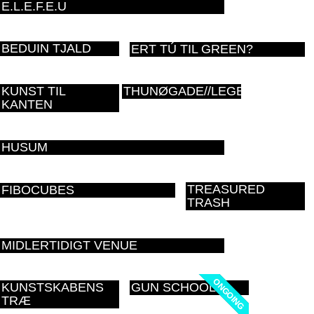
E.L.E.F.E.U
BEDUIN TJALD
ERT TÚ TIL GREEN?
KUNST TIL
THUNØGADE//LEGEPLADS
KANTEN
HUSUM
TREASURED
FIBOCUBES
TRASH
MIDLERTIDIGT VENUE
ONGOING
ONGOING
KUNSTSKABENS
GUN SCHOOL
TRÆ