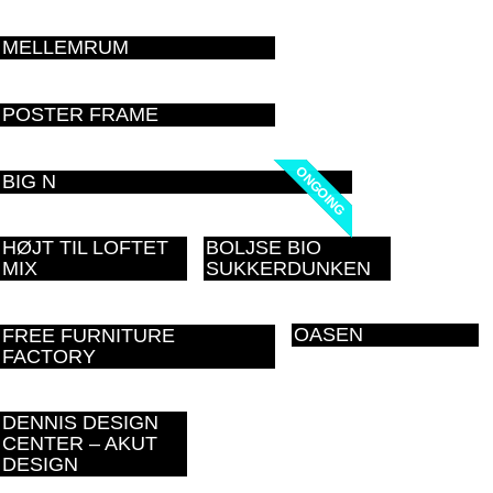
MELLEMRUM
POSTER FRAME
ONGOING
ONGOING
BIG N
HØJT TIL LOFTET
BOLJSE BIO
MIX
SUKKERDUNKEN
OASEN
FREE FURNITURE
FACTORY
DENNIS DESIGN
CENTER – AKUT
DESIGN