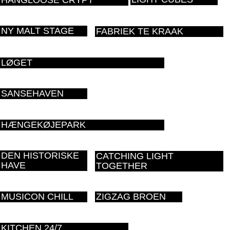
HANGLOOSE CRYPT
NY MALT STAGE
FABRIEK TE KRAAK
LØGET
SANSEHAVEN
HÆNGEKØJEPARK
DEN HISTORISKE
CATCHING LIGHT
HAVE
TOGETHER
MUSICON CHILL
ZIGZAG BROEN
KITCHEN 24/7