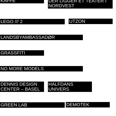
KAFFE
DER LIGGER ET TEATER I
NORDVEST
UTZON
LEGO /// 2
LANDSBYAMBASSADØR
GRASSFITI
NO MORE MODELS
DENNIS DESIGN
HALFDANS
CENTER – BASEL
UNIVERS
DEMOTEK
GREEN LAB