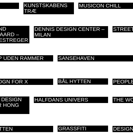
KUNSTSKABENS
MUSICON CHILL
TRÆ
ND
DENNIS DESIGN CENTER –
STREET
AARD –
MILAN
ESTREGER
P UDEN RAMMER
SANSEHAVEN
BÅL HYTTEN
OGN FOR X
PEOPL
 DESIGN
HALFDANS UNIVERS
THE W
R HONG
GRASSFITI
TTEN
DESIG