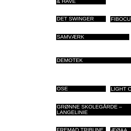
& HAVE
DET SWINGER
FIBOC
SAMVÆRK
DEMOTEK
OSE
LIGHT 
GRØNNE SKOLEGÅRDE –
LANGELINIE
FREMAD TRIBUNE
ÆØAA