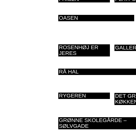
OASEN
ROSENHØJ ER
GALLER
JERES
RÅ HAL
RYGEREN
DET G
KØKKE
GRØNNE SKOLEGÅRDE –
SØLVGADE