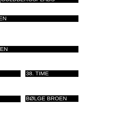
EN
EN
38. TIME
BØLGE BROEN