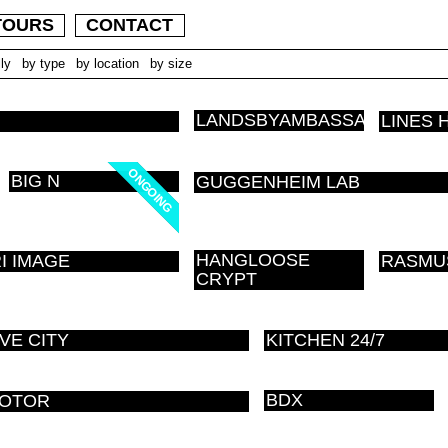
TOURS
CONTACT
ly
by type
by location
by size
LANDSBYAMBASSADØR
LINES 
ONGOING
ONGOING
BIG N
GUGGENHEIM LAB
HANGLOOSE
I IMAGE
RASMUS
CRYPT
VE CITY
KITCHEN 24/7
BDX
MOTOR