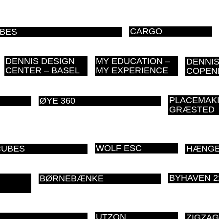
CARGO
UBES
DENNIS DESIGN
MY EDUCATION –
DENNIS
CENTER – BASEL
MY EXPERIENCE
COPEN
PLACEMAKI
ØYE 360
GRÆSTED
WOLF ESC
CUBES
HÆNGE
BYHAVEN 2
BØRNEBÆNKE
UTZON
ZIGZA