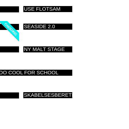
USE FLOTSAM
ONGOING
ONGOING
SEASIDE 2.0
NY MALT STAGE
TOO COOL FOR SCHOOL
SKABELSESBERETNINGEN