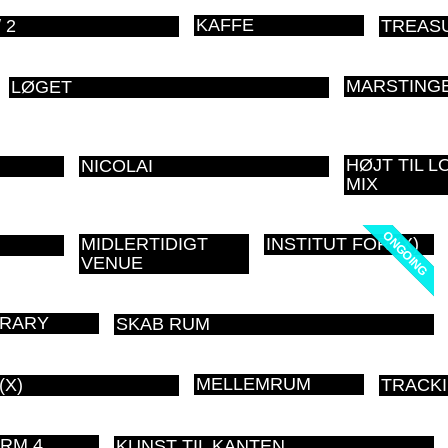
KAFFE
 2
TREAS
MARSTING
LØGET
HØJT TIL L
NICOLAI
MIX
ONGOING
ONGOING
MIDLERTIDIGT
INSTITUT FOR (X)
VENUE
BRARY
SKAB RUM
MELLEMRUM
(X)
TRACKI
RM 4
KUNST TIL KANTEN