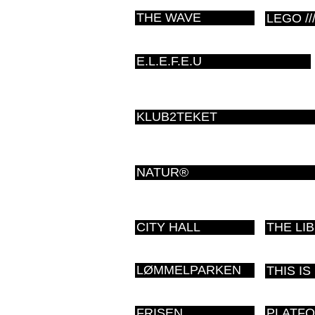
THE WAVE
LEGO ///
E.L.E.F.E.U
KLUB2TEKET
NATUR®
CITY HALL
THE LI
LØMMELPARKEN
THIS IS 
FRISEN
PLATFO