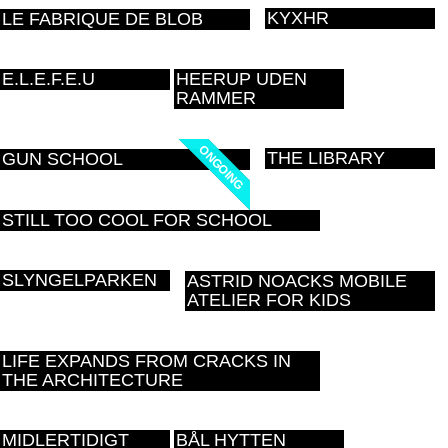
KYXHR
LE FABRIQUE DE BLOB
E.L.E.F.E.U
HEERUP UDEN
RAMMER
ONGOING
ONGOING
THE LIBRARY
GUN SCHOOL
STILL TOO COOL FOR SCHOOL
SLYNGELPARKEN
ASTRID NOACKS MOBILE
ATELIER FOR KIDS
LIFE EXPANDS FROM CRACKS IN
THE ARCHITECTURE
MIDLERTIDIGT
BÅL HYTTEN