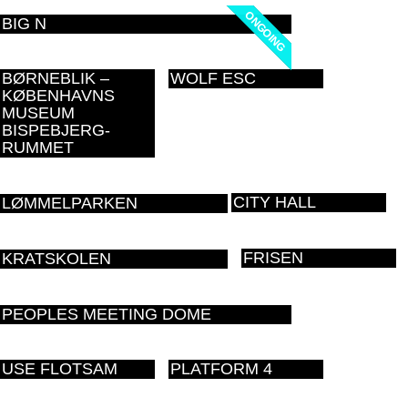
ONGOING
ONGOING
BIG N
BØRNEBLIK –
WOLF ESC
KØBENHAVNS
MUSEUM
BISPEBJERG-
RUMMET
CITY HALL
LØMMELPARKEN
FRISEN
KRATSKOLEN
PEOPLES MEETING DOME
USE FLOTSAM
PLATFORM 4