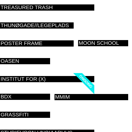
TREASURED TRASH
THUNØGADE//LEGEPLADS
MOON SCHOOL
POSTER FRAME
OASEN
ONGOING
ONGOING
INSTITUT FOR (X)
BDX
MMIM
GRASSFITI