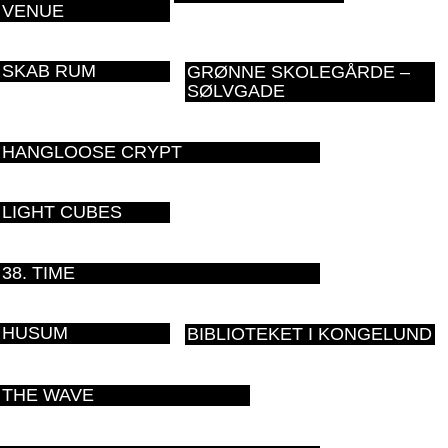
VENUE
SKAB RUM
GRØNNE SKOLEGÅRDE –
SØLVGADE
HANGLOOSE CRYPT
LIGHT CUBES
38. TIME
HUSUM
BIBLIOTEKET I KONGELUND
THE WAVE