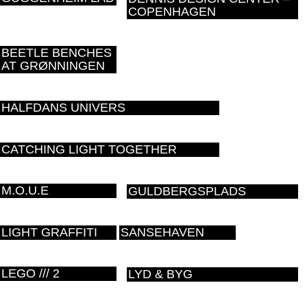
COPENHAGEN
BEETLE BENCHES
AT GRØNNINGEN
HALFDANS UNIVERS
CATCHING LIGHT TOGETHER
M.O.U.E
GULDBERGSPLADS
LIGHT GRAFFITI
SANSEHAVEN
LEGO /// 2
LYD & BYG