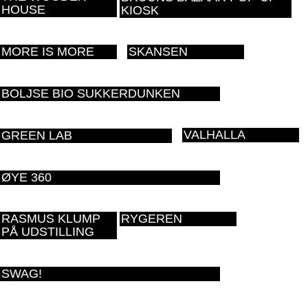
HOUSE
KIOSK
MORE IS MORE
SKANSEN
BOLJSE BIO SUKKERDUNKEN
VALHALLA
GREEN LAB
ØYE 360
RASMUS KLUMP
RYGEREN
PÅ UDSTILLING
SWAG!