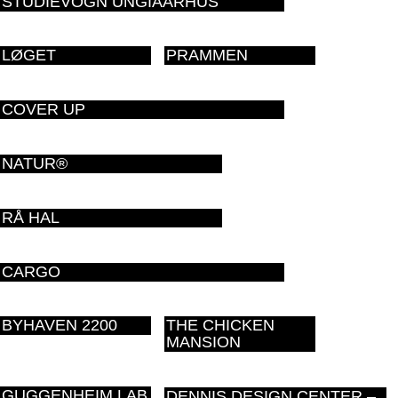
STUDIEVOGN UNGIAARHUS
LØGET
PRAMMEN
COVER UP
NATUR®
RÅ HAL
CARGO
BYHAVEN 2200
THE CHICKEN
MANSION
GUGGENHEIM LAB
DENNIS DESIGN CENTER –